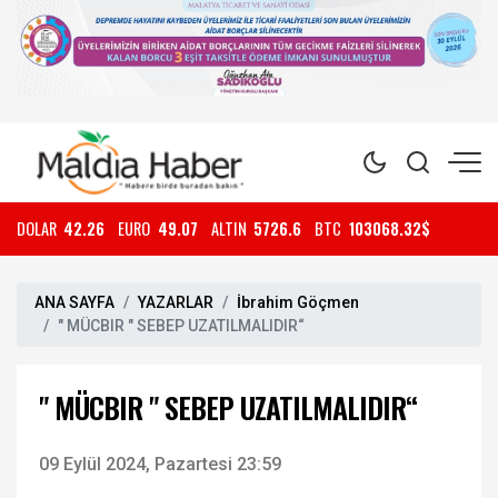
DOLAR
42.26
EURO
49.07
ALTIN
5726.6
BTC
103068.32$
ANA SAYFA
YAZARLAR
İbrahim Göçmen
" MÜCBIR " SEBEP UZATILMALIDIR“
" MÜCBIR " SEBEP UZATILMALIDIR“
09 Eylül 2024, Pazartesi 23:59