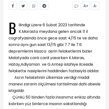
A+
A-
B
ilindigi üzere 6 Subat 2023 tarihinde
K.Marasta meydana gelen ancak 11 il
cografyasinda önce gece saat 4/15 te ve daha
sonra aynı gun saat 13/15 gibi 7.7 ile 7.6
depremlerini kisaca asrin felaketlerini bizler
Malatyada canlı canli yasarken K.Maras,
Hatay,Adiyaman ve G.Antep islahiye ilceside
felakette nasiplerini haddinden fazlasiyla aldılar.
Asrın felaketinin ülkemize verdigi maddi
manevi zararin ölçülmesi tartisilmasi dahi abesle
istigaldir.
Çünkü 50 binden fazla insanımız enkaz altında
kalırken yüz binlerce insanın sakatlandığı