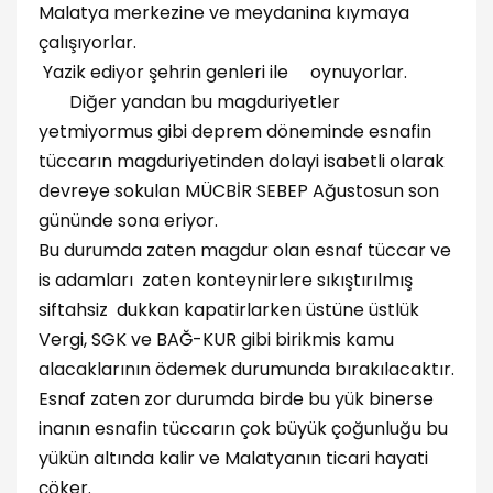
Malatya merkezine ve meydanina kıymaya
çalışıyorlar.
Yazik ediyor şehrin genleri ile oynuyorlar.
Diğer yandan bu magduriyetler
yetmiyormus gibi deprem döneminde esnafin
tüccarın magduriyetinden dolayi isabetli olarak
devreye sokulan MÜCBİR SEBEP Ağustosun son
gününde sona eriyor.
Bu durumda zaten magdur olan esnaf tüccar ve
is adamları zaten konteynirlere sıkıştırılmış
siftahsiz dukkan kapatirlarken üstüne üstlük
Vergi, SGK ve BAĞ-KUR gibi birikmis kamu
alacaklarının ödemek durumunda bırakılacaktır.
Esnaf zaten zor durumda birde bu yük binerse
inanın esnafin tüccarın çok büyük çoğunluğu bu
yükün altında kalir ve Malatyanın ticari hayati
çöker.