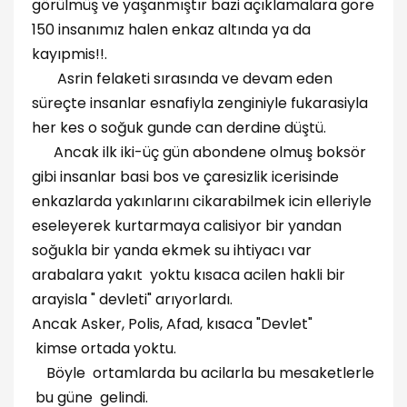
görülmüş ve yaşanmıştır bazi açıklamalara gore
150 insanımız halen enkaz altında ya da
kayıpmis!!.
Asrin felaketi sırasında ve devam eden
süreçte insanlar esnafiyla zenginiyle fukarasiyla
her kes o soğuk gunde can derdine düştü.
Ancak ilk iki-üç gün abondene olmuş boksör
gibi insanlar basi bos ve çaresizlik icerisinde
enkazlarda yakınlarını cikarabilmek icin elleriyle
eseleyerek kurtarmaya calisiyor bir yandan
soğukla bir yanda ekmek su ihtiyacı var
arabalara yakıt yoktu kısaca acilen hakli bir
arayisla " devleti" arıyorlardı.
Ancak Asker, Polis, Afad, kısaca "Devlet"
kimse ortada yoktu.
Böyle ortamlarda bu acilarla bu mesaketlerle
bu güne gelindi.