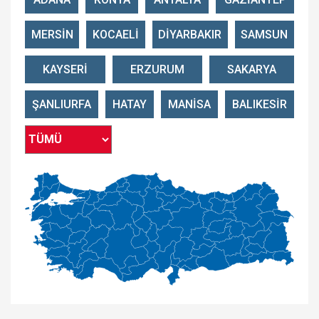
MERSİN
KOCAELİ
DİYARBAKIR
SAMSUN
KAYSERİ
ERZURUM
SAKARYA
ŞANLIURFA
HATAY
MANİSA
BALIKESİR