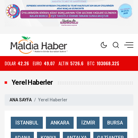
DOLAR
42.26
EURO
49.07
ALTIN
5726.6
BTC
103068.32$
Yerel Haberler
ANA SAYFA
Yerel Haberler
İSTANBUL
ANKARA
İZMİR
BURSA
ADANA
KONYA
ANTALYA
GAZİANTEP