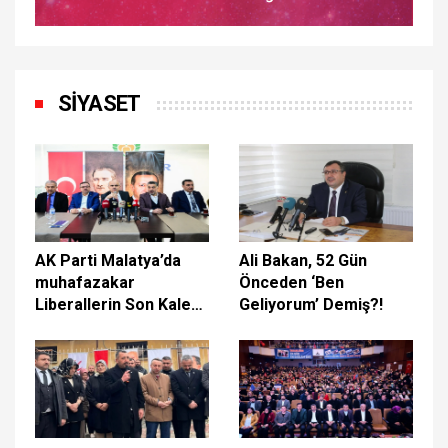
SİYASET
AK Parti Malatya’da
Ali Bakan, 52 Gün
muhafazakar
Önceden ‘Ben
Liberallerin Son Kalesi
Geliyorum’ Demiş?!
Böyle Düştü!