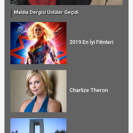
Maldia Dergisi Ünlüler Geçidi
Tür
2019 En İyi Filmleri
Charlize Theron