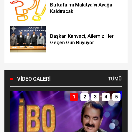
Bu kafa mı Malatya’yı Ayağa
Kaldıracak!
Başkan Kahveci, Ailemiz Her
Geçen Gün Büyüyor
VIDEO GALERI
TÜMÜ
1
2
3
4
5