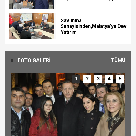
Savunma
Sanayisinden,Malatya’ya Dev
Yatırım
FOTO GALERI
TÜMÜ
1
2
3
4
5