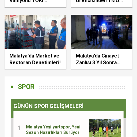
Kamyonu TOKİ
Üreticisinden TMO
Konutlarına Çarptı
Çağrısı!
Malatya'da Market ve
Malatya’da Cinayet
Restoran Denetimleri!
Zanlısı 3 Yıl Sonra
Öldü
SPOR
GÜNÜN SPOR GELİŞMELERİ
Malatya Yeşilyurtspor, Yeni
Sezon Hazırlıkları Sürüyor