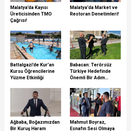
Malatya’da Kayısı
Malatya'da Market ve
Üreticisinden TMO
Restoran Denetimleri!
Çağrısı!
Battalgazi’de Kur’an
Babacan: Terörsüz
Kursu Öğrencilerine
Türkiye Hedefinde
Yüzme Etkinliği
Önemli Bir Adım
Olacak
Ağbaba, Boğazımızdan
Mahmut Boyraz,
Bir Kuruş Haram
Esnafın Sesi Olmaya