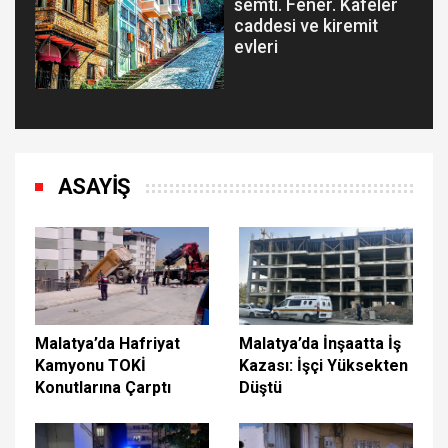
semti. Fener. Kafeler
caddesi ve kiremit
evleri
ASAYİŞ
Malatya’da Hafriyat
Malatya’da İnşaatta İş
Kamyonu TOKİ
Kazası: İşçi Yüksekten
Konutlarına Çarptı
Düştü