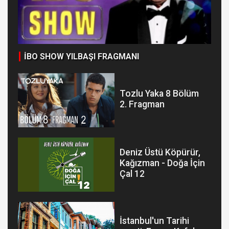
ai
Mal
İBO SHOW YILBAŞI FRAGMANI
Tozlu Yaka 8 Bölüm
2. Fragman
Deniz Üstü Köpürür,
Kağızman - Doğa İçin
Çal 12
İstanbul'un Tarihi