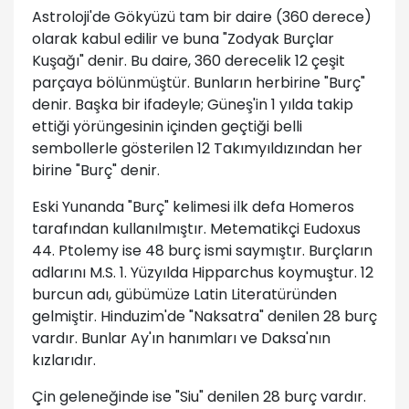
Astroloji'de Gökyüzü tam bir daire (360 derece)
olarak kabul edilir ve buna "Zodyak Burçlar
Kuşağı" denir. Bu daire, 360 derecelik 12 çeşit
parçaya bölünmüştür. Bunların herbirine "Burç"
denir. Başka bir ifadeyle; Güneş'in 1 yılda takip
ettiği yörüngesinin içinden geçtiği belli
sembollerle gösterilen 12 Takımyıldızından her
birine "Burç" denir.
Eski Yunanda "Burç" kelimesi ilk defa Homeros
tarafından kullanılmıştır. Metematikçi Eudoxus
44. Ptolemy ise 48 burç ismi saymıştır. Burçların
adlarını M.S. 1. Yüzyılda Hipparchus koymuştur. 12
burcun adı, gübümüze Latin Literatüründen
gelmiştir. Hinduzim'de "Naksatra" denilen 28 burç
vardır. Bunlar Ay'ın hanımları ve Daksa'nın
kızlarıdır.
Çin geleneğinde ise "Siu" denilen 28 burç vardır.