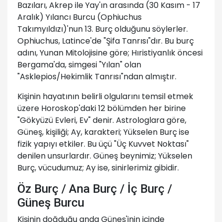
Bazıları, Akrep ile Yay'ın arasında (30 Kasım - 17
Aralık) Yılancı Burcu (Ophiuchus
Takımyıldızı)'nun 13. Burç olduğunu söylerler.
Ophiuchus, Latince'de "Şifa Tanrısı"dır. Bu burç
adını, Yunan Mitolojisine göre; Hıristiyanlık öncesi
Bergama'da, simgesi "Yılan" olan
"Asklepios/Hekimlik Tanrısı"ndan almıştır.
Kişinin hayatının belirli olgularını temsil etmek
üzere Horoskop'daki 12 bölümden her birine
"Gökyüzü Evleri, Ev" denir. Astrologlara göre,
Güneş, kişiliği; Ay, karakteri; Yükselen Burç ise
fizik yapıyı etkiler. Bu üçü "Üç Kuvvet Noktası"
denilen unsurlardır. Güneş beynimiz; Yükselen
Burç, vücudumuz; Ay ise, sinirlerimiz gibidir.
Öz Burç / Ana Burç / İç Burç /
Güneş Burcu
Kişinin doğduğu anda Güneş'inin içinde