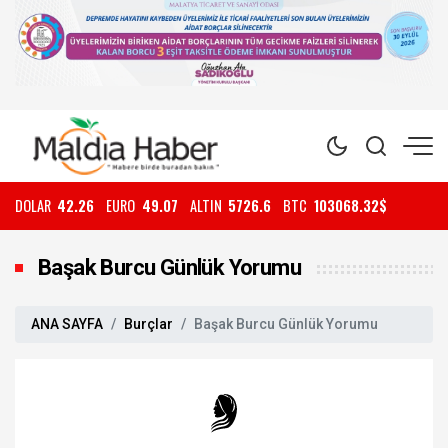
DOLAR
42.26
EURO
49.07
ALTIN
5726.6
BTC
103068.32$
Başak Burcu Günlük Yorumu
ANA SAYFA
Burçlar
Başak Burcu Günlük Yorumu