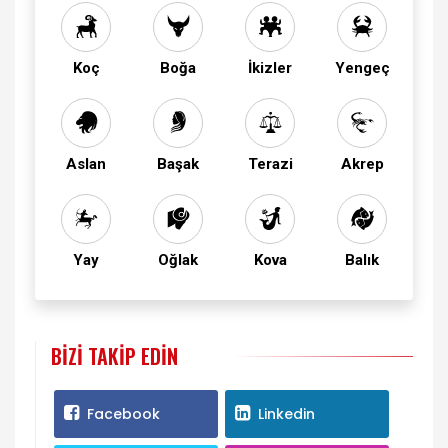
Koç
Boğa
İkizler
Yengeç
Aslan
Başak
Terazi
Akrep
Yay
Oğlak
Kova
Balık
BIZI TAKIP EDIN
Facebook
Linkedin