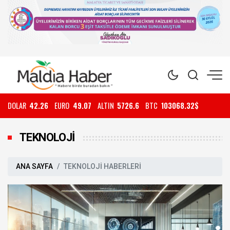
DOLAR
42.26
EURO
49.07
ALTIN
5726.6
BTC
103068.32$
TEKNOLOJİ
ANA SAYFA
TEKNOLOJİ HABERLERİ