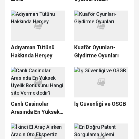
Oyuncunun Kazanma
Şansı Neden
Düşüktür?
Adıyaman Tütünü
Kuaför Oyunları-
Hakkında Herşey
Giydirme Oyunları
Canlı Casinolar
İş Güvenliği ve OSGB
Arasında En Yüksek
Üyelik Bonusunu
Hangi site
Vermektedir?