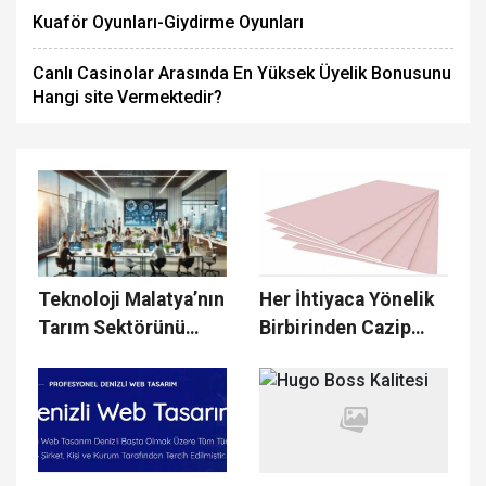
Kuaför Oyunları-Giydirme Oyunları
Canlı Casinolar Arasında En Yüksek Üyelik Bonusunu
Hangi site Vermektedir?
Teknoloji Malatya’nın
Her İhtiyaca Yönelik
Tarım Sektörünü
Birbirinden Cazip
Nasıl Modernize
Alçıpan Levha
Ediyor?
Çeşitleri