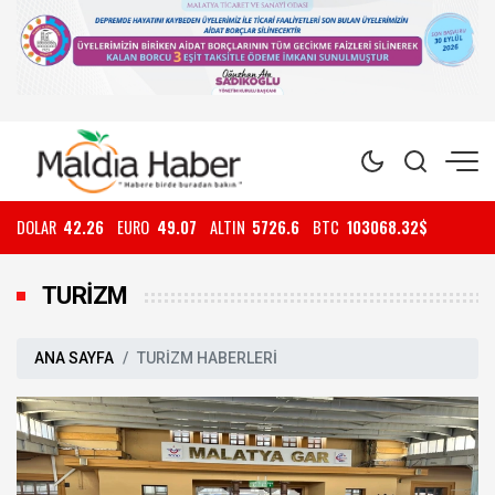
DOLAR
42.26
EURO
49.07
ALTIN
5726.6
BTC
103068.32$
TURİZM
ANA SAYFA
TURİZM HABERLERİ