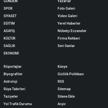
GÜNDEM
Yazarlar
SPOR
Foto Galeri
SİYASET
Video Galeri
EĞİTİM
Yerel Haberler
ASAYİŞ
Nöbetçi Eczaneler
KÜLTÜR
Firma Rehberi
SAĞLIK
Seri İlanlar
EKONOMİ
Röportajlar
Künye
Biyografiler
Gizlilik Politikası
Astroloji
RSS
Rüya Tabirleri
Sitemap
Taziyeler
Sitene Ekle
Yol Trafik Durumu
Arşiv