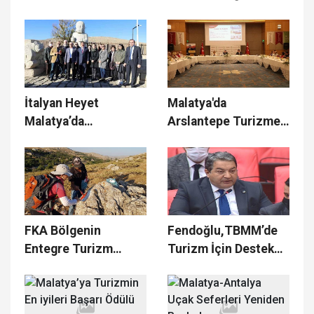
Açıldı
İtalyan Heyet
Malatya'da
Malatya’da
Arslantepe Turizme
İncelemelerde
Hareketlilik Getiriyor
Bulundu
FKA Bölgenin
Fendoğlu,TBMM’de
Entegre Turizm
Turizm İçin Destek
Rotalarını Belirliyor
İstedi