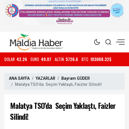
DOLAR
42.26
EURO
49.07
ALTIN
5726.6
BTC
103068.32$
ANA SAYFA
YAZARLAR
Bayram GÜDER
Malatya TSO’da Seçim Yaklaştı, Faizler Silindi!
Malatya TSO’da Seçim Yaklaştı, Faizler
Silindi!