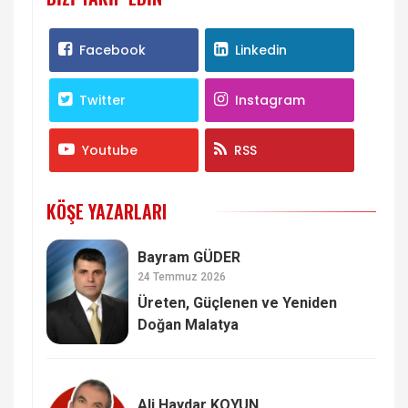
Facebook
Linkedin
Twitter
Instagram
Youtube
RSS
KÖŞE YAZARLARI
Bayram GÜDER
24 Temmuz 2026
Üreten, Güçlenen ve Yeniden
Doğan Malatya
Ali Haydar KOYUN