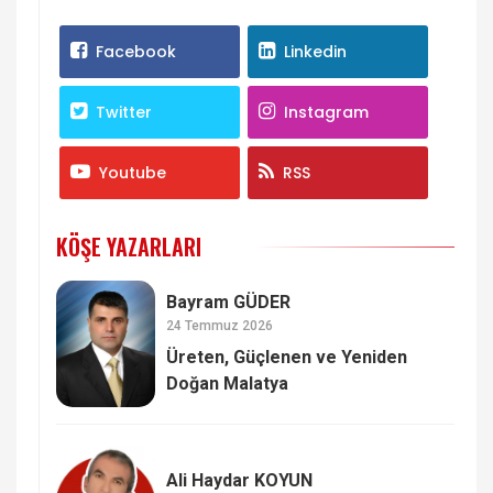
Facebook
Linkedin
Twitter
Instagram
Youtube
RSS
KÖŞE YAZARLARI
Bayram GÜDER
24 Temmuz 2026
Üreten, Güçlenen ve Yeniden
Doğan Malatya
Ali Haydar KOYUN