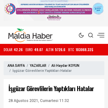
DOLAR
42.26
EURO
49.07
ALTIN
5726.6
BTC
103068.32$
ANA SAYFA
YAZARLAR
Ali Haydar KOYUN
İşgüzar Görevlilerin Yaptıkları Hatalar
İşgüzar Görevlilerin Yaptıkları Hatalar
28 Ağustos 2021, Cumartesi 11:32