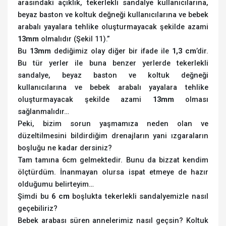
arasındaki açıklık, tekerlekli sandalye kullanıcılarına,
beyaz baston ve koltuk değneği kullanıcılarına ve bebek
arabalı yayalara tehlike oluşturmayacak şekilde azami
13mm
olmalıdır (Şekil 11).”
Bu
13mm
dediğimiz olay diğer bir ifade ile
1,3 cm
’dir.
Bu tür yerler ile buna benzer yerlerde tekerlekli
sandalye, beyaz baston ve koltuk değneği
kullanıcılarına ve bebek arabalı yayalara tehlike
oluşturmayacak şekilde azami
13mm
olması
sağlanmalıdır…
Peki, bizim sorun yaşmamıza neden olan ve
düzeltilmesini bildirdiğim drenajların yani ızgaraların
boşluğu ne kadar dersiniz?
Tam tamına 6cm gelmektedir. Bunu da bizzat kendim
ölçtürdüm. İnanmayan olursa ispat etmeye de hazır
olduğumu belirteyim…
Şimdi bu
6 cm
boşlukta tekerlekli sandalyemizle nasıl
geçebiliriz?
Bebek arabası süren annelerimiz nasıl geçsin? Koltuk