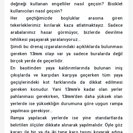
değneği kullanan engelliler nasıl geçsin? Bisiklet
kullanıcıları nasıl geçsin?
Her geçtiğimizde boşluklar arasına giren
tekerleklerimiz kırılarak kaza atlatmaktayız. Sadece
arabalarımız hasar görmüyor, bizlerde devrilme
tehlikesi yaşayarak yaralanıyoruz…
Şimdi bu drenaj ızgaralarındaki açıklıklarda bulunması
gereken
13mm
olayı var ya sadece buralarda değil
birçok yerde de geçerlidir.
En basitinden yaya kaldırımlarında bulunan iniş
çıkışlarda ve karşıdan karşıya geçerken tüm yaya
geçişlerindeki kot farklarında da dikkat edilmesi
gereken konudur. Yani
13mm
’e kadar olan yerler
pahlanması gerekirken,
13mm
’den daha yüksek olan
yerlerde ise yüksekliğin durumuna göre uygun rampa
yapılması gerekiyor…
Rampa yapılacak yerlerde ise yine standartlarda
belirtilen ölçüler dikkate alınarak yapılmalıdır. Öyle göz
kararı ile bir ya da iki tane karo taşını koyarak adına