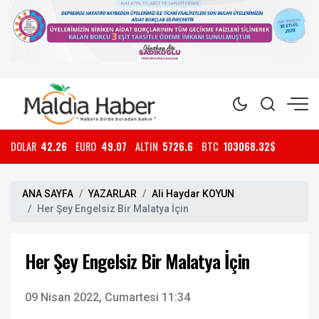
DOLAR
42.26
EURO
49.07
ALTIN
5726.6
BTC
103068.32$
ANA SAYFA
YAZARLAR
Ali Haydar KOYUN
Her Şey Engelsiz Bir Malatya İçin
Her Şey Engelsiz Bir Malatya İçin
09 Nisan 2022, Cumartesi 11:34