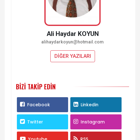
Ali Haydar KOYUN
alihaydarkoyun@hotmail.com
DİĞER YAZILARI
BIZI TAKIP EDIN
Facebook
Linkedin
Twitter
Instagram
Youtube
RSS