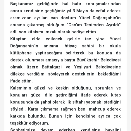
Başkanımız geldiğinde hal hatır konuşmalarından
sonra kendisine geçtiğimiz yıl 3 Mayıs da vefat ederek
aramızdan ayrılan can dostum Yücel Doğanşahin’in
anısına çıkarmış olduğum “Can'ım Tenimden Ayrıldı”
adlı son kitabımı imzalı olarak hediye ettim.
Kitaptan elde edilecek gelirle ise yine Yücel
Doğanşahin’in anısına ihtiyaç sahibi bir okula
kütüphane yaptıracağımı belirterek bu konuda da
destek olunması amacıyla başta Büyükşehir Belediyesi
olmak üzere Battalgazi ve Yeşilyurt Belediyesine
dilekçe verdiğimi söyleyerek desteklerini beklediğimi
ifade ettim.
Kalemimin güzel ve keskin olduğunu, sorunları ve
konuları güzel dile getirdiğimi ifade ederek kitap
konusunda da şahsi olarak ilk siftahı yapmak istediğini
söyledi. Karşı çıkmama rağmen beni mahcup ederek
katkıda bulundu. Bunun için kendisine ayrıca çok
teşekkür ediyorum.
Sohbetimize devam ederken kendisine hayalini