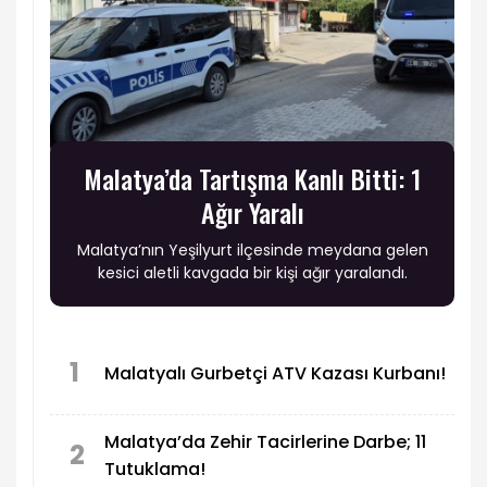
Malatya’da Tartışma Kanlı Bitti: 1
Ağır Yaralı
Malatya’nın Yeşilyurt ilçesinde meydana gelen
kesici aletli kavgada bir kişi ağır yaralandı.
1
Malatyalı Gurbetçi ATV Kazası Kurbanı!
Malatya’da Zehir Tacirlerine Darbe; 11
2
Tutuklama!