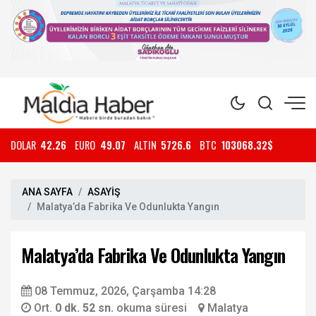
DOLAR
42.26
EURO
49.07
ALTIN
5726.6
BTC
103068.32$
ANA SAYFA
ASAYİŞ
Malatya’da Fabrika Ve Odunlukta Yangın
Malatya’da Fabrika Ve Odunlukta Yangın
08 Temmuz, 2026, Çarşamba 14:28
Ort.
0 dk. 52 sn.
okuma süresi
Malatya