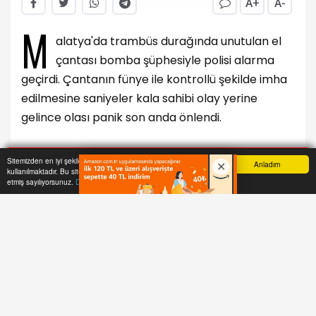
A+
A-
M
alatya'da trambüs durağında unutulan el
çantası bomba şüphesiyle polisi alarma
geçirdi. Çantanın fünye ile kontrollü şekilde imha
edilmesine saniyeler kala sahibi olay yerine
gelince olası panik son anda önlendi.
Malatya'da bir trambüs durağında unutulan el
Sitemizden en iyi şekilde faydalanabilmeniz için çerezler
Anladım
kullanılmaktadır. Bu siteye giriş yaparak çerez kullanımını kabul
çantası, bomba şüphesi nedeniyle polis ekiplerini
Anasayfa
Yazarlar
Haber Ara
İhbar Hattı
Menu
etmiş sayılıyorsunuz.
Daha Fazla Bilgi Al
alarma geçirdi. Kontrollü patlatma hazırlıkları
sürerken çantanın sahibinin olay yerine
gelmesiyle hareketli anlar yaşandı.
Olay, geçtiğimiz günlerde çevre yolu üzerindeki
bir trambüs durağında meydana geldi. Durakta
sahipsiz bir el çantası gören vatandaşların ihbarı