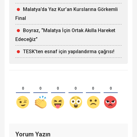
Malatya’da Yaz Kur’an Kurslarına Görkemli
Final
Boyraz, “Malatya İçin Ortak Akılla Hareket
Edeceğiz”
TESK’ten esnaf için yapılandırma çağrısı!
0
0
0
0
0
0
Yorum Yazın