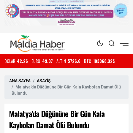
DOLAR
42.26
EURO
49.07
ALTIN
5726.6
BTC
103068.32$
ANA SAYFA
ASAYİŞ
Malatya’da Düğününe Bir Gün Kala Kaybolan Damat Ölü
Bulundu
Malatya’da Düğününe Bir Gün Kala
Kaybolan Damat Ölü Bulundu