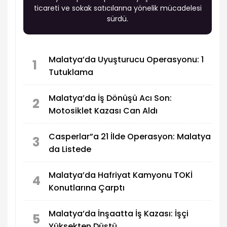
ticareti ve sokak satıcılarına yönelik mücadelesi
sürdü.
Malatya’da Uyuşturucu Operasyonu: 1
1
Tutuklama
Malatya’da İş Dönüşü Acı Son:
2
Motosiklet Kazası Can Aldı
Casperlar”a 21 İlde Operasyon: Malatya
3
da Listede
Malatya’da Hafriyat Kamyonu TOKİ
4
Konutlarına Çarptı
Malatya’da İnşaatta İş Kazası: İşçi
5
Yüksekten Düştü