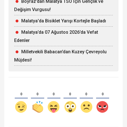
Boyraz’dan Malatya TSO İçin Gençlik ve
Değişim Vurgusu!
Malatya'da Bisiklet Yarışı Kortejle Başladı
Malatya’da 07 Ağustos 2026’da Vefat
Edenler
Milletvekili Babacan’dan Kuzey Çevreyolu
Müjdesi!
0
0
0
0
0
0