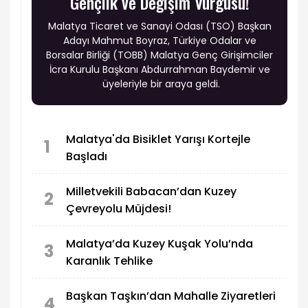
Gençlik ve Değişim Vurgusu!
Malatya Ticaret ve Sanayi Odası (TSO) Başkan
Adayı Mahmut Boyraz, Türkiye Odalar ve
Borsalar Birliği (TOBB) Malatya Genç Girişimciler
İcra Kurulu Başkanı Abdurrahman Baydemir ve
üyeleriyle bir araya geldi.
Malatya'da Bisiklet Yarışı Kortejle
1
Başladı
Milletvekili Babacan’dan Kuzey
2
Çevreyolu Müjdesi!
Malatya’da Kuzey Kuşak Yolu’nda
3
Karanlık Tehlike
Başkan Taşkın’dan Mahalle Ziyaretleri
4