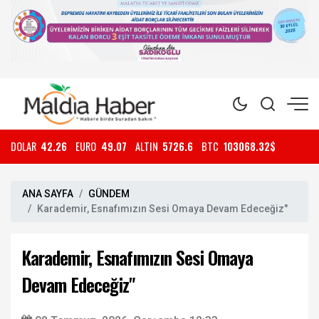
DOLAR
42.26
EURO
49.07
ALTIN
5726.6
BTC
103068.32$
ANA SAYFA
GÜNDEM
Karademir, Esnafımızın Sesi Omaya Devam Edeceğiz"
Karademir, Esnafımızın Sesi Omaya
Devam Edeceğiz"