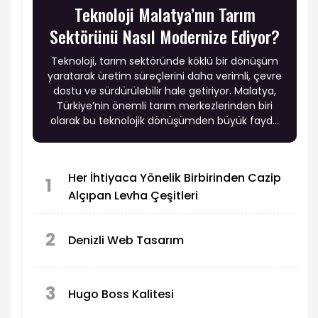
Teknoloji Malatya’nın Tarım
Sektörünü Nasıl Modernize Ediyor?
Teknoloji, tarım sektöründe köklü bir dönüşüm
yaratarak üretim süreçlerini daha verimli, çevre
dostu ve sürdürülebilir hale getiriyor. Malatya,
Türkiye’nin önemli tarım merkezlerinden biri
olarak bu teknolojik dönüşümden büyük fayda
sağlıyor.
Her İhtiyaca Yönelik Birbirinden Cazip
1
Alçıpan Levha Çeşitleri
2
Denizli Web Tasarım
3
Hugo Boss Kalitesi