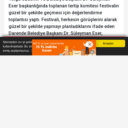
Eser başkanlığında toplanan tertip komitesi festivalin
güzel bir şekilde geçmesi için değerlendirme
toplantısı yaptı. Festivali, herkesin görüşlerini alarak
güzel bir şekilde yapmayı planladıklarını ifade eden
Darende Belediye Başkanı Dr. Süleyman Eser,
“Toplantımız bu kapsamda çok önemli. İnşallah 26
Sitemizden en iyi şekilde faydalanabilmeniz için çerezler
Anladım
kullanılmaktadır. Bu siteye giriş yaparak çerez kullanımını kabul
Ağustos Cumartesi günü Darende ve Darendelilere
Anasayfa
Yazarlar
Haber Ara
İhbar Hattı
Menu
etmiş sayılıyorsunuz.
Daha Fazla Bilgi Al
yakışır bir festival yapacağız” ifadelerini kullandı.
Kaymakam Vekili Tolga Özdemir ise, festivalin
Darende için önemli olduğunu kaydederek,
Darende’ye yakışır bir festival düzenleyeceklerini
söyledi.
#KÜLTÜR
Videolar için YouTube