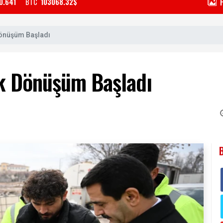
0.641
BTC
103068.32$
Dönüşüm Başladı
ük Dönüşüm Başladı