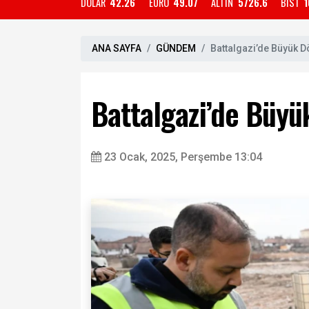
DOLAR
42.26
EURO
49.07
ALTIN
5726.6
BIST
1
ANA SAYFA
GÜNDEM
Battalgazi’de Büyük 
Battalgazi’de Büy
23 Ocak, 2025, Perşembe 13:04