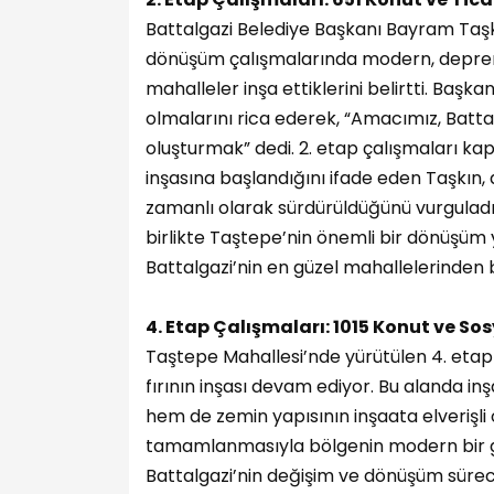
Battalgazi Belediye Başkanı Bayram Taşk
dönüşüm çalışmalarında modern, depre
mahalleler inşa ettiklerini belirtti. Başk
olmalarını rica ederek, “Amacımız, Batt
oluşturmak” dedi. 2. etap çalışmaları kap
inşasına başlandığını ifade eden Taşkın,
zamanlı olarak sürdürüldüğünü vurgulad
birlikte Taştepe’nin önemli bir dönüşüm y
Battalgazi’nin en güzel mahallelerinden bi
4. Etap Çalışmaları: 1015 Konut ve So
Taştepe Mahallesi’nde yürütülen 4. etap ç
fırının inşası devam ediyor. Bu alanda i
hem de zemin yapısının inşaata elverişli
tamamlanmasıyla bölgenin modern bir gö
Battalgazi’nin değişim ve dönüşüm sürec