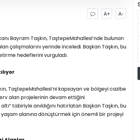
S
A+
A-
şkanı Bayram Taşkın, TaştepeMahallesi’nde bulunan
alan çalışmalarını yerinde inceledi. Başkan Taşkın, bu
etirme hedeflerini vurguladı.
ılıyor
ın, TaştepeMahallesi’ni kapsayan ve bölgeyi cazibe
rv alan projelerinin devam ettiğini
altı” tabiriyle anıldığını hatırlatan Başkan Taşkın, bu
 yaşam alanına dönüştürmek için önemli bir projeyi
ri Alanlar