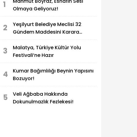
Mahmut Boyraz, Esnafın Sesi
1
Olmaya Geliyoruz!
Yeşilyurt Belediye Meclisi 32
2
Gündem Maddesini Karara
Bağladı
Malatya, Türkiye Kültür Yolu
3
Festivali’ne Hazır
Kumar Bağımlılığı Beynin Yapısını
4
Bozuyor!
Veli Ağbaba Hakkında
5
Dokunulmazlık Fezlekesi!