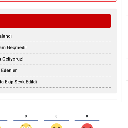
alandı
ram Geçmedi!
 Geliyoruz!
 Edenler
a Ekip Sevk Edildi
0
0
0