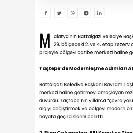
M
alatya'nın Battalgazi Belediye Ba
29. bölgedeki 2. ve 4. etap rezerv 
projeyle bölgeyi cazibe merkezi haline g
Taştepe’de Modernleşme Adımları At
Battalgazi Belediye Başkanı Bayram Taşk
merkezi haline getirmeyi amaçlayan reze
duyurdu. Taştepe’nin yıllarca “çevre yolu 
algıyı değiştirmek ve bölgeyi modern bir
hayata geçirdiklerini belirtti.
2. Etap Çalışmaları: 651 Konut ve Tica