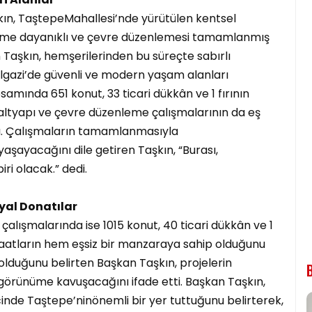
ın, TaştepeMahallesi’nde yürütülen kentsel
me dayanıklı ve çevre düzenlemesi tamamlanmış
an Taşkın, hemşerilerinden bu süreçte sabırlı
algazi’de güvenli ve modern yaşam alanları
samında 651 konut, 33 ticari dükkân ve 1 fırının
 altyapı ve çevre düzenleme çalışmalarının da eş
ı. Çalışmaların tamamlanmasıyla
aşayacağını dile getiren Taşkın, “Burası,
ri olacak.” dedi.
syal Donatılar
alışmalarında ise 1015 konut, 40 ticari dükkân ve 1
nşaatların hem eşsiz bir manzaraya sahip olduğunu
 olduğunu belirten Başkan Taşkın, projelerin
rünüme kavuşacağını ifade etti. Başkan Taşkın,
inde Taştepe’ninönemli bir yer tuttuğunu belirterek,