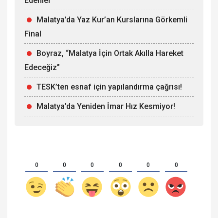
Edenler
Malatya’da Yaz Kur’an Kurslarına Görkemli
Final
Boyraz, “Malatya İçin Ortak Akılla Hareket
Edeceğiz”
TESK’ten esnaf için yapılandırma çağrısı!
Malatya’da Yeniden İmar Hız Kesmiyor!
0
0
0
0
0
0