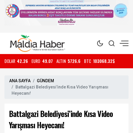
DOLAR
42.26
EURO
49.07
ALTIN
5726.6
BTC
103068.32$
ANA SAYFA
GÜNDEM
Battalgazi Belediyesi’inde Kısa Video Yarışması
Heyecanı!
Battalgazi Belediyesi’inde Kısa Video
Yarışması Heyecanı!