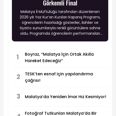
Görkemli Final
Malatya İl Müftülüğü tarafından düzenlenen
2026 yılı Yaz Kur’an Kursları Kapanış Programı,
öğrencilerin hazırladığı gösteriler, ilahiler ve
tiyatro sunumlarıyla renkli görüntülere sahne
oldu. Programda öğrencilerin performansları
büyük beğeni topladı.
Boyraz, “Malatya İçin Ortak Akılla
1
Hareket Edeceğiz”
TESK’ten esnaf için yapılandırma
2
çağrısı!
3
Malatya’da Yeniden İmar Hız Kesmiyor!
Fotoğraf Tutkunları Malatya’da Bir