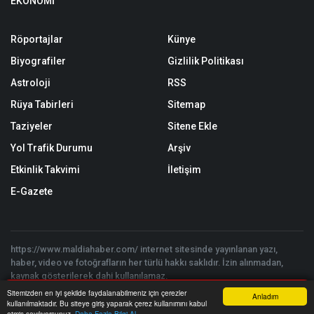
EKONOMİ
Röportajlar
Künye
Biyografiler
Gizlilik Politikası
Astroloji
RSS
Rüya Tabirleri
Sitemap
Taziyeler
Sitene Ekle
Yol Trafik Durumu
Arşiv
Etkinlik Takvimi
İletişim
E-Gazete
https://www.maldiahaber.com/ internet sitesinde yayınlanan yazı,
haber, video ve fotoğrafların her türlü hakkı saklıdır. İzin alınmadan,
kaynak gösterilerek dahi kullanılamaz.
Copyright © 2026 Maldia Haber - Tüm hakları saklıdır. | Yazılım:
Sitemizden en iyi şekilde faydalanabilmeniz için çerezler
Anladım
Onemsoft
kullanılmaktadır. Bu siteye giriş yaparak çerez kullanımını kabul
Anasayfa
Yazarlar
Haber Ara
İhbar Hattı
Menu
etmiş sayılıyorsunuz.
Daha Fazla Bilgi Al