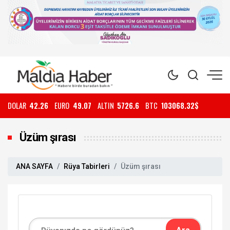
DOLAR
42.26
EURO
49.07
ALTIN
5726.6
BTC
103068.32$
Üzüm şırası
ANA SAYFA
Rüya Tabirleri
Üzüm şırası