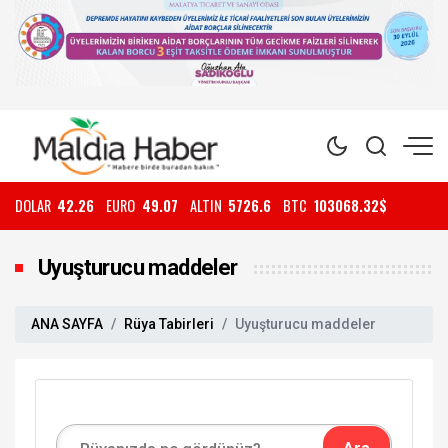
DOLAR
42.26
EURO
49.07
ALTIN
5726.6
BTC
103068.32$
Uyuşturucu maddeler
ANA SAYFA
Rüya Tabirleri
Uyuşturucu maddeler