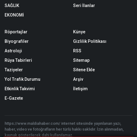
SAĞLIK
Seri İlanlar
EKONOMİ
Röportajlar
Künye
Biyografiler
Gizlilik Politikası
Astroloji
RSS
Rüya Tabirleri
Sitemap
Taziyeler
Sitene Ekle
Yol Trafik Durumu
Arşiv
Etkinlik Takvimi
İletişim
E-Gazete
https://www.maldiahaber.com/ internet sitesinde yayınlanan yazı,
haber, video ve fotoğrafların her türlü hakkı saklıdır. İzin alınmadan,
kaynak gösterilerek dahi kullanılamaz.