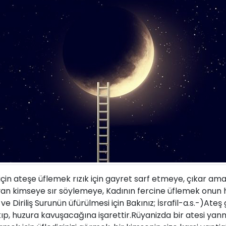
için ateşe üflemek rızık için gayret sarf etmeye, çıkar ama
yan kimseye sır söylemeye, Kadının fercine üflemek onun
 Diriliş Surunün üfürülmesi için Bakınız; İsrafil-a.s.-)Ateş
kıp, huzura kavuşacağına işarettir.Rüyanizda bir atesi yanma