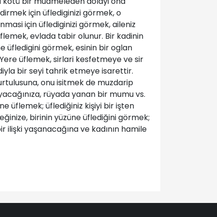
igi kötü bir muameleden dolayi ona
ndirmek için üflediginizi görmek, o
masi için üflediginizi görmek, aileniz
 üflemek, evlada tabir olunur. Bir kadinin
 üfledigini görmek, esinin bir oglan
Yere üflemek, sirlari kesfetmeye ve sir
yla bir seyi tahrik etmeye isarettir.
kurtulusuna, onu isitmek de muzdarip
layacağınıza, rüyada yanan bir mumu vs.
üflemek; üflediğiniz kişiyi bir işten
eğinize, birinin yüzüne üflediğini görmek;
ir ilişki yaşanacağına ve kadının hamile