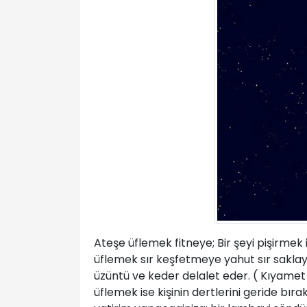
Ateşe üflemek fitneye; Bir şeyi pişirmek 
üflemek sır keşfetmeye yahut sır sakla
üzüntü ve keder delalet eder. ( Kıyamet ve
üflemek ise kişinin dertlerini geride bıra