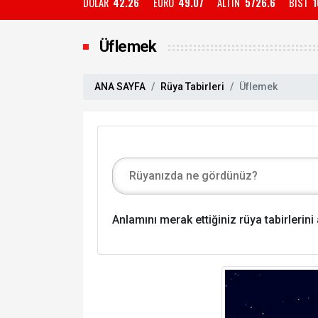
DOLAR
42.26
EURO
49.07
ALTIN
5726.6
BIST
1
Üflemek
ANA SAYFA
Rüya Tabirleri
Üflemek
Anlamını merak ettiğiniz rüya tabirlerin