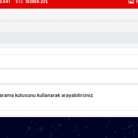
0.641
BTC
103068.32$
i arama kutusunu kullanarak arayabilirsiniz.