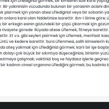
mek için üflediginizi görmek, bir kimsenin size karsi yapt
er. Bir yakininizin vücudunda bulunan bir yarasinin acisini di
pisirmek için yanan atesi üflediginizi veya bir sobanin yan
çin onlara karsi olan hiddetinize isarettir. Ibn-i Sirine göre;
bir erkegin esinin gözündeki bir çöpü çikarmak için gözüne
 rivayete görede: Rüyada atese üflemek, fitneye isarettir.
r. Et v.s. gibi seyleri pisirmek için üflemek, menfaat kasdi
üntü ve kedere isarettir. Sura üflenmesi, salih kimselerin 
da ateş yakmak için üflediğinizi görmek; karlı bir işe baş
ayı çok büyük bir sıkıntıya düşeceğinize, birisinin yüzüne 
 ısıtmaya çalışmak; vaktinizi boş ve faydasız işlerle geçirec
 bir kadının cinsel organına üflediğini görmek; bu kadınla b