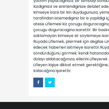
yatirim yapacaginiza; bir lambayi söndür
kizdiginiza ve sinirlendiginize delalet ed
kimseye karsi bir kin duydugunuza; yemek 
tarafindan istemediginiz bir is yapildigi i
atese üflemesi kiz çocugu doguracagina; 
çocugu doguracagina isarettir. Bir baska
saklamayan kimseye sir söylemeye isaretti
Rüyada üflemek, pisirmek için degilse üz
edecek haberleri isitmeye isarettir.Rüya
söndürdüğünü görmek; kendi hatanızdan dol
dolayı aldatacağınıza, ellerini üfleyerek
üfleyen kişiye dikkat etmek gerektiğine,
kalacağına işarettir.