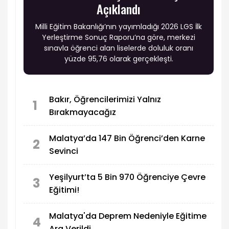
Açıklandı
Milli Eğitim Bakanlığı’nın yayımladığı 2026 LGS İlk
Yerleştirme Sonuç Raporu’na göre, merkezi
sınavla öğrenci alan liselerde doluluk oranı
yüzde 95,76 olarak gerçekleşti.
Bakır, Öğrencilerimizi Yalnız
1
Bırakmayacağız
Malatya’da 147 Bin Öğrenci’den Karne
2
Sevinci
Yeşilyurt’ta 5 Bin 970 Öğrenciye Çevre
3
Eğitimi!
Malatya'da Deprem Nedeniyle Eğitime
4
Ara Verildi