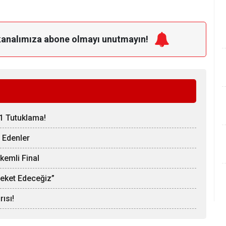
kanalımıza
abone olmayı unutmayın!
11 Tutuklama!
 Edenler
kemli Final
reket Edeceğiz”
ısı!