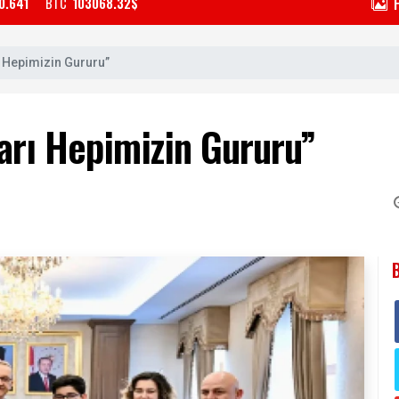
0.641
BTC
103068.32$
ı Hepimizin Gururu”
şarı Hepimizin Gururu”