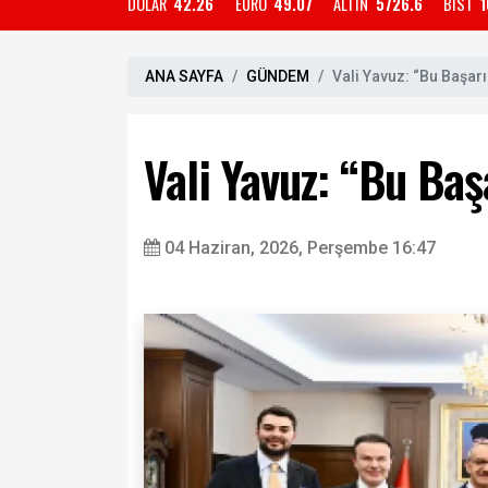
DOLAR
42.26
EURO
49.07
ALTIN
5726.6
BIST
1
ANA SAYFA
GÜNDEM
Vali Yavuz: “Bu Başar
Vali Yavuz: “Bu Ba
04 Haziran, 2026, Perşembe 16:47