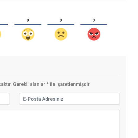
0
0
0
ktır. Gerekli alanlar
*
ile işaretlenmişdir.