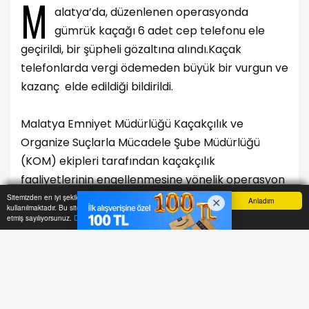
M
alatya’da, düzenlenen operasyonda
gümrük kaçağı 6 adet cep telefonu ele
geçirildi, bir şüpheli gözaltına alındı.Kaçak
telefonlarda vergi ödemeden büyük bir vurgun ve
kazanç elde edildiği bildirildi.
Malatya Emniyet Müdürlüğü Kaçakçılık ve
Organize Suçlarla Mücadele Şube Müdürlüğü
(KOM) ekipleri tarafından kaçakçılık
faaliyetlerinin engellenmesine yönelik operasyon
düzenledi.
Sitemizden en iyi şekilde faydalanabilmeniz için çerezler
Anladım
kullanılmaktadır. Bu siteye giriş yaparak çerez kullanımını kabul
Anasayfa
Yazarlar
Haber Ara
İhbar Hattı
Menu
etmiş sayılıyorsunuz.
Daha Fazla Bilgi Al
T.A.’nın işyerine düzenlenen operasyonda 6 Adet
gümrük kaçağı akıllı cep telefonu, 15 adet gümrük
kaçağı akıllı saat, 27 adet gümrük kaçağı
kablosuz kulaklık ele geçirildi.