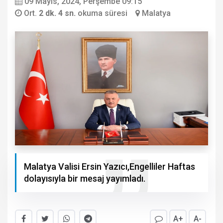
09 Mayıs, 2024, Perşembe 09:15
Ort.
2 dk. 4 sn.
okuma süresi
Malatya
Malatya Valisi Ersin Yazıcı,Engelliler Haftas
dolayısıyla bir mesaj yayımladı.
A+
A-