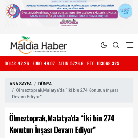
DOLAR
42.26
EURO
49.07
ALTIN
5726.6
BTC
103068.32$
ANA SAYFA
DÜNYA
Ölmeztoprak,Malatya’da “İki bin 274 Konutun İnşası
Devam Ediyor”
Ölmeztoprak,Malatya’da “İki bin 274
Konutun İnşası Devam Ediyor”