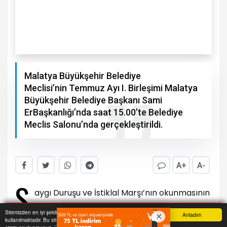
Malatya Büyükşehir Belediye
Meclisi’nin Temmuz Ayı I. Birleşimi Malatya
Büyükşehir Belediye Başkanı Sami
ErBaşkanlığı’nda saat 15.00’te Belediye
Meclis Salonu’nda gerçekleştirildi.
A+
A-
S
aygı Duruşu ve İstiklal Marşı’nın okunmasının
ardından, Büyükşehir Belediye Başkanı Sami
Sitemizden en iyi şekilde faydalanabilmeniz için çerezler
Anladım
Er, Malatya gündemi ve Büyükşehir Belediyesi’nin
kullanılmaktadır. Bu siteye giriş yaparak çerez kullanımını kabul
Anasayfa
Yazarlar
Haber Ara
İhbar Hattı
Menu