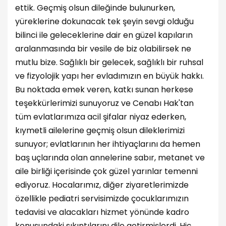
ettik. Geçmiş olsun dileğinde bulunurken,
yüreklerine dokunacak tek şeyin sevgi olduğu
bilinci ile geleceklerine dair en güzel kapıların
aralanmasında bir vesile de biz olabilirsek ne
mutlu bize. Sağlıklı bir gelecek, sağlıklı bir ruhsal
ve fizyolojik yapı her evladımızın en büyük hakkı.
Bu noktada emek veren, katkı sunan herkese
teşekkürlerimizi sunuyoruz ve Cenabı Hak'tan
tüm evlatlarımıza acil şifalar niyaz ederken,
kıymetli ailelerine geçmiş olsun dileklerimizi
sunuyor; evlatlarının her ihtiyaçlarını da hemen
baş uçlarında olan annelerine sabır, metanet ve
aile birliği içerisinde çok güzel yarınlar temenni
ediyoruz. Hocalarımız, diğer ziyaretlerimizde
özellikle pediatri servisimizde çocuklarımızın
tedavisi ve alacakları hizmet yönünde kadro
konusundaki sıkıntılarını dile getirmişlerdi. Hiç