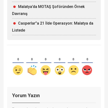
Malatya’da MOTAŞ Şoföründen Örnek
Davranış
Casperlar”a 21 İlde Operasyon: Malatya da
Listede
0
0
0
0
0
0
Yorum Yazın