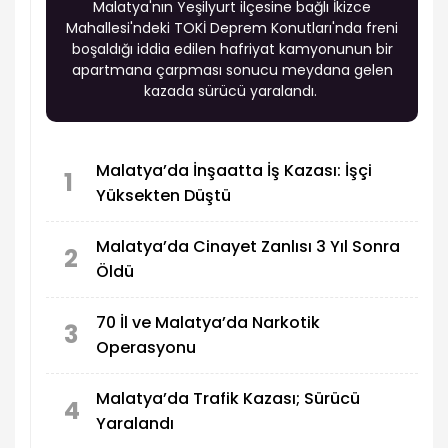
Malatya'nın Yeşilyurt ilçesine bağlı İkizce
Mahallesi'ndeki TOKİ Deprem Konutları'nda freni
boşaldığı iddia edilen hafriyat kamyonunun bir
apartmana çarpması sonucu meydana gelen
kazada sürücü yaralandı.
Malatya’da İnşaatta İş Kazası: İşçi
1
Yüksekten Düştü
Malatya’da Cinayet Zanlısı 3 Yıl Sonra
2
Öldü
70 İl ve Malatya’da Narkotik
3
Operasyonu
Malatya’da Trafik Kazası; Sürücü
4
Yaralandı