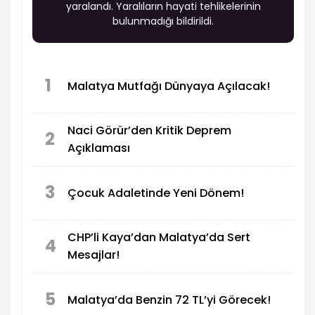
yaralandı. Yaralıların hayati tehlikelerinin
bulunmadığı bildirildi.
1
Malatya Mutfağı Dünyaya Açılacak!
Naci Görür’den Kritik Deprem
2
Açıklaması
3
Çocuk Adaletinde Yeni Dönem!
CHP’li Kaya’dan Malatya’da Sert
4
Mesajlar!
5
Malatya’da Benzin 72 TL’yi Görecek!