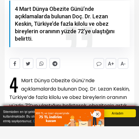
4 Mart Dünya Obezite Günü’nde
açıklamalarda bulunan Doç. Dr. Lezan
Keskin, Türkiye’de fazla kilolu ve obez
bireylerin oranının yüzde 72’ye ulaştığını
belirtti.
A+
A-
4
Mart Dünya Obezite Günü’nde
açıklamalarda bulunan Doç. Dr. Lezan Keskin,
Türkiye’de fazla kilolu ve obez bireylerin oranının
yüzde 72’ye ulaştığını belirterek, obezitenin artık
Sitemizden en iyi şekilde faydalanabilmeniz için çerezler
bireysel bir sorun olmanın ötesinde ciddi bir halk
Anladım
kullanılmaktadır. Bu siteye giriş yaparak çerez kullanımını kabul
Anasayfa
Yazarlar
Haber Ara
İhbar Hattı
Menu
etmiş sayılıyorsunuz.
Daha Fazla Bilgi Al
sağlığı tehdidi haline geldiğini söyledi.
Malatya Turgut Özal Üniversitesi Tıp Fakültesi ile