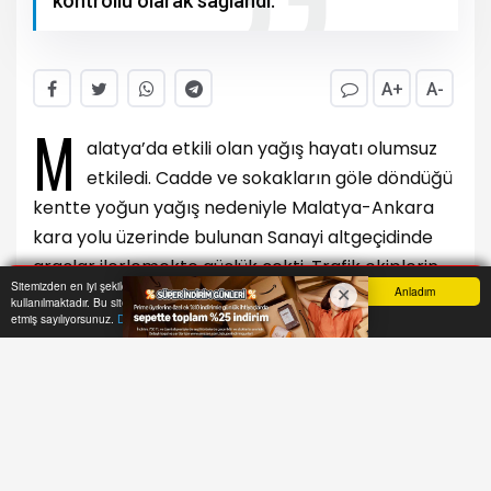
kontrollü olarak sağlandı.
A+
A-
M
alatya’da etkili olan yağış hayatı olumsuz
etkiledi. Cadde ve sokakların göle döndüğü
kentte yoğun yağış nedeniyle Malatya-Ankara
kara yolu üzerinde bulunan Sanayi altgeçidinde
araçlar ilerlemekte güçlük çekti. Trafik ekiplerin
Sitemizden en iyi şekilde faydalanabilmeniz için çerezler
Anladım
tedbir aldığı altgeçitte belediye ekipleri çalışma
kullanılmaktadır. Bu siteye giriş yaparak çerez kullanımını kabul
Anasayfa
Yazarlar
Haber Ara
İhbar Hattı
Menu
etmiş sayılıyorsunuz.
Daha Fazla Bilgi Al
başlattı.
Yağışların kent genelinde bir süre daha etkili
olacağı ifade edildi.