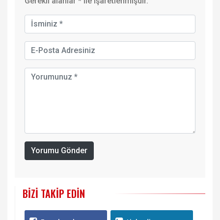
Gerekli alanlar
*
ile işaretlenmişdir.
Yorumu Gönder
BIZI TAKIP EDIN