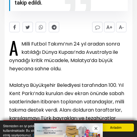
takip edildi.
A+
A-
A
Milli Futbol Takımı’nın 24 yıl aradan sonra
katıldığı Dünya Kupası’nda Avustralya ile
oynadığı kritik mücadele, Malatya’da büyük
heyecana sahne oldu.
Malatya Büyükşehir Belediyesi tarafından 100. Yıl
Kent Parkı’nda kurulan dev ekran önünde sabah
saatlerinden itibaren toplanan vatandaşlar, milli
takıma destek verdi. Alanı dolduran taraftarlar,
karşılaşmayı Türk bayrakları ve tezahüratlar
eşliğinde takip etti.
Sitemizden en iyi şekilde faydalanabilmeniz için çerezler
Anladım
kullanılmaktadır. Bu siteye giriş yaparak çerez kullanımını kabul
Anasayfa
Yazarlar
Haber Ara
İhbar Hattı
Menu
etmiş sayılıyorsunuz.
Daha Fazla Bilgi Al