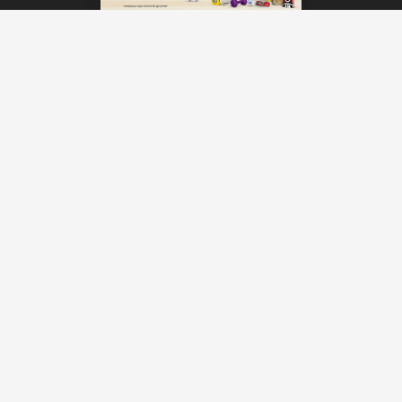
Maç boyunca büyük heyecan yaşayan
vatandaşlara Yeşilyurt Belediyesi tarafından
çorba ikramında bulunuldu.
A Milli Futbol Takımı, turnuvadaki ilk maçında
Avustralya’ya 2-0 mağlup olurken, karşılaşmanın
ardından taraftarlar alandan üzgün ayrıldı.
Malatya Büyükşehir Belediye Başkanı Sami Er de
maç sonrası yaptığı paylaşımda, “100. Yıl
Parkı’nda harika bir kalabalık vardı. Bugün
maalesef olmadı. Paraguay maçında yine
meydanlarda olacağız. Tüm Türkiye meydanları
doldurarak omuz omuza desteğe devam”
ifadelerini kullandı.