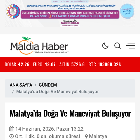
DOLAR
42.26
EURO
49.07
ALTIN
5726.6
BTC
103068.32$
ANA SAYFA
GÜNDEM
Malatya’da Doğa Ve Maneviyat Buluşuyor
Malatya’da Doğa Ve Maneviyat Buluşuyor
14 Haziran, 2026, Pazar 13:22
Ort.
1 dk. 0 sn.
okuma süresi
Malatya