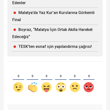
Edenler
Malatya’da Yaz Kur’an Kurslarına Görkemli
Final
Boyraz, “Malatya İçin Ortak Akılla Hareket
Edeceğiz”
TESK’ten esnaf için yapılandırma çağrısı!
0
0
0
0
0
0