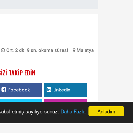
Ort.
2 dk. 9 sn.
okuma süresi
Malatya
BIZI TAKIP EDIN
Facebook
Linkedin
Twitter
Instagram
Anladım
 kabul etmiş sayılıyorsunuz.
Daha Fazla
Youtube
RSS