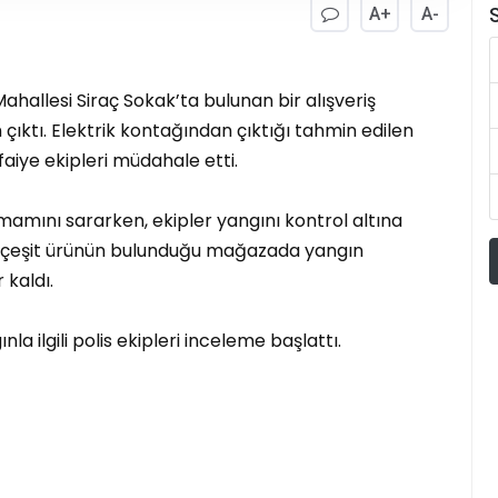
A+
A-
S
Mahallesi Siraç Sokak’ta bulunan bir alışveriş
ıktı. Elektrik kontağından çıktığı tahmin edilen
aiye ekipleri müdahale etti.
mamını sararken, ekipler yangını kontrol altına
ce çeşit ürünün bulunduğu mağazada yangın
 kaldı.
a ilgili polis ekipleri inceleme başlattı.