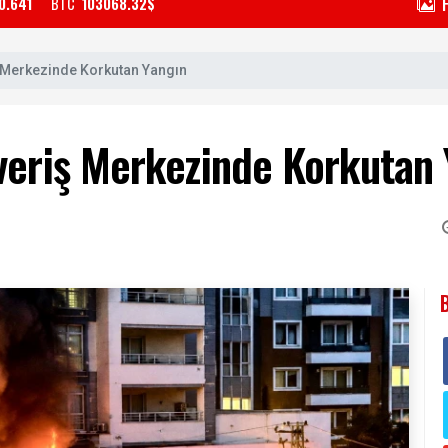
0.641
BTC
103068.32$
ş Merkezinde Korkutan Yangın
şveriş Merkezinde Korkutan