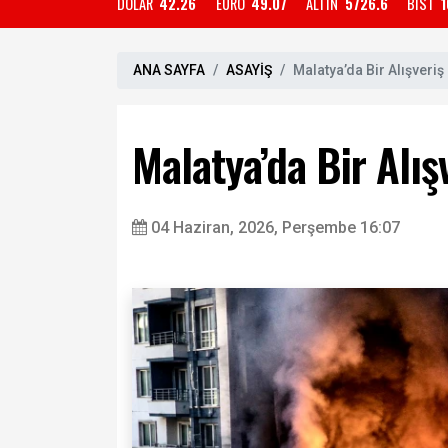
DOLAR
42.26
EURO
49.07
ALTIN
5726.6
BIST
1
ANA SAYFA
ASAYİŞ
Malatya’da Bir Alışveri
Malatya’da Bir Alı
04 Haziran, 2026, Perşembe 16:07