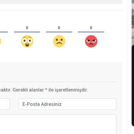
0
0
0
ktır. Gerekli alanlar
*
ile işaretlenmişdir.