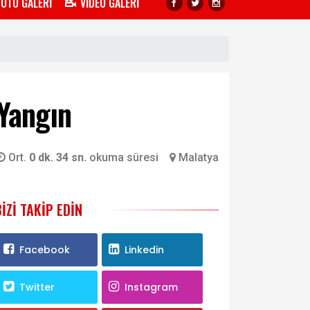
FOTO GALERİ
VİDEO GALERİ
 Yangın
Ort.
0 dk. 34 sn.
okuma süresi
Malatya
BIZI TAKIP EDIN
Facebook
Linkedin
Twitter
Instagram