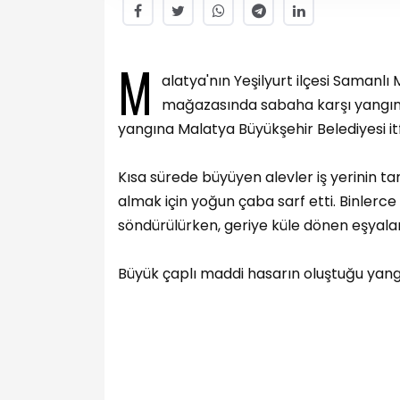
M
alatya'nın Yeşilyurt ilçesi Samanlı 
mağazasında sabaha karşı yangın ç
yangına Malatya Büyükşehir Belediyesi itf
Kısa sürede büyüyen alevler iş yerinin ta
almak için yoğun çaba sarf etti. Binler
söndürülürken, geriye küle dönen eşyalar
Büyük çaplı maddi hasarın oluştuğu yangınl