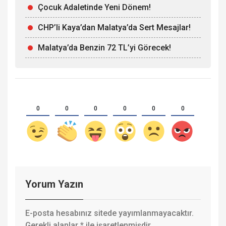
Çocuk Adaletinde Yeni Dönem!
CHP’li Kaya’dan Malatya’da Sert Mesajlar!
Malatya’da Benzin 72 TL’yi Görecek!
0
0
0
0
0
0
Yorum Yazın
E-posta hesabınız sitede yayımlanmayacaktır.
Gerekli alanlar
*
ile işaretlenmişdir.