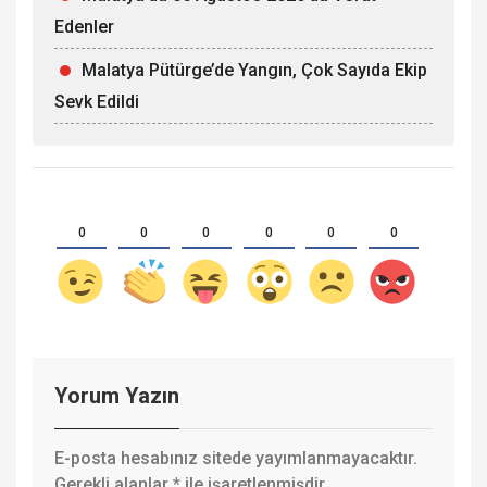
Edenler
Malatya Pütürge’de Yangın, Çok Sayıda Ekip
Sevk Edildi
0
0
0
0
0
0
Yorum Yazın
E-posta hesabınız sitede yayımlanmayacaktır.
Gerekli alanlar
*
ile işaretlenmişdir.