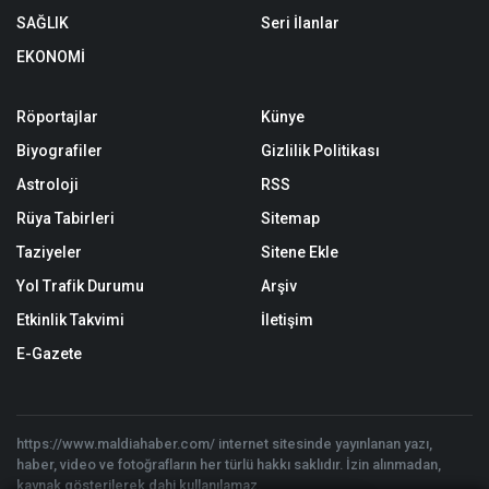
SAĞLIK
Seri İlanlar
EKONOMİ
Röportajlar
Künye
Biyografiler
Gizlilik Politikası
Astroloji
RSS
Rüya Tabirleri
Sitemap
Taziyeler
Sitene Ekle
Yol Trafik Durumu
Arşiv
Etkinlik Takvimi
İletişim
E-Gazete
https://www.maldiahaber.com/ internet sitesinde yayınlanan yazı,
haber, video ve fotoğrafların her türlü hakkı saklıdır. İzin alınmadan,
kaynak gösterilerek dahi kullanılamaz.