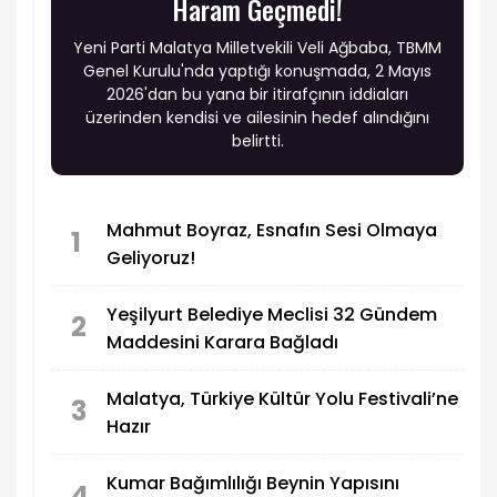
Haram Geçmedi!
Yeni Parti Malatya Milletvekili Veli Ağbaba, TBMM
Genel Kurulu'nda yaptığı konuşmada, 2 Mayıs
2026'dan bu yana bir itirafçının iddiaları
üzerinden kendisi ve ailesinin hedef alındığını
belirtti.
Mahmut Boyraz, Esnafın Sesi Olmaya
1
Geliyoruz!
Yeşilyurt Belediye Meclisi 32 Gündem
2
Maddesini Karara Bağladı
Malatya, Türkiye Kültür Yolu Festivali’ne
3
Hazır
Kumar Bağımlılığı Beynin Yapısını
4