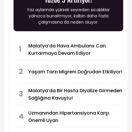
Yaz aylarında yüksek seyreden sıcaklıklar
yalnızca bunaltmıyor, kalbin daha fazla
çalışmasına da neden oluyor.
Malatya’da Hava Ambulans Can
1
Kurtarmaya Devam Ediyor
2
Yaşam Tarzı Migreni Doğrudan Etkiliyor!
Malatya’da Bir Hasta Diyalize Girmeden
3
Sağlığına Kavuştu!
Uzmanından Hipertansiyona Karşı
4
Önemli Uyarı