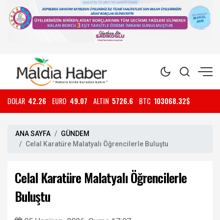
DOLAR
42.26
EURO
49.07
ALTIN
5726.6
BTC
103068.32$
ANA SAYFA
GÜNDEM
Celal Karatüre Malatyalı Öğrencilerle Buluştu
Celal Karatüre Malatyalı Öğrencilerle
Buluştu