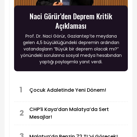
Naci Görür’den Deprem Kritik
Açıklaması
Prof. Dr. Naci Görür, Gaziantep’te meydana
gelen 4,5 büyüklüğündeki depremin ardından
vatandaşların “Büyük bir deprem olacak mı?”
yönündeki sorularına sosyal medya hesabından
yaptığı paylaşımla yanıt verdi.
1
Çocuk Adaletinde Yeni Dönem!
CHP’li Kaya’dan Malatya’da Sert
2
Mesajlar!
3
Malatya’da Benzin 72 TL’yi Görecek!