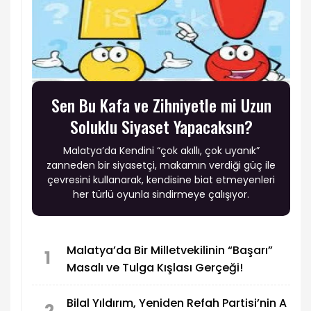
Sen Bu Kafa ve Zihniyetle mi Uzun
Soluklu Siyaset Yapacaksın?
Malatya’da Kendini “çok akıllı, çok uyanık”
zanneden bir siyasetçi, makamın verdiği güç ile
çevresini kullanarak, kendisine biat etmeyenleri
her türlü oyunla sindirmeye çalışıyor.
Malatya’da Bir Milletvekilinin “Başarı”
1
Masalı ve Tulga Kışlası Gerçeği!
Bilal Yıldırım, Yeniden Refah Partisi’nin A
2