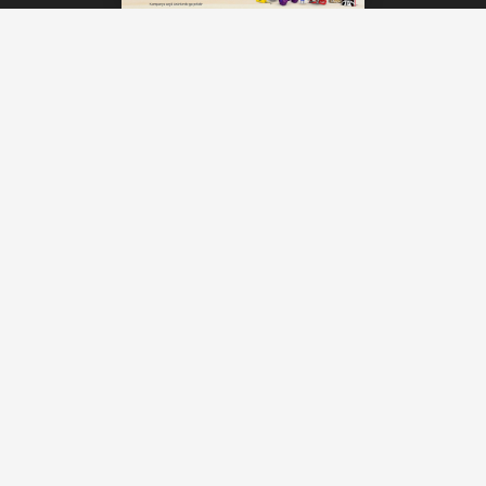
muayene ve tedavisinin ardından hastaya
akciğer embolisi tanısı konuldu.
Durumunun değerlendirilmesi sonucu ileri tetkik
ve tedavi ihtiyacı bulunan hasta, ambulansla
Malatya Eğitim ve Araştırma Hastanesi’ne sevk
edildi.
Hastanın sağlık durumunun ciddiyeti nedeniyle
helikopter ambulans talebinde bulunulduğu
öğrenilirken, sevk ve tedavi sürecinin sağlık
ekipleri tarafından yakından takip edildiği bildirildi.
#Malatya