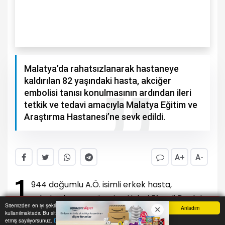
Malatya’da rahatsızlanarak hastaneye
kaldırılan 82 yaşındaki hasta, akciğer
embolisi tanısı konulmasının ardından ileri
tetkik ve tedavi amacıyla Malatya Eğitim ve
Araştırma Hastanesi’ne sevk edildi.
A+
A-
1
944 doğumlu A.Ö. isimli erkek hasta,
rahatsızlanması üzerine Hulusi Efendi Devlet
Sitemizden en iyi şekilde faydalanabilmeniz için çerezler
Anladım
Hastanesi’ne kaldırıldı. Burada yapılan ilk
kullanılmaktadır. Bu siteye giriş yaparak çerez kullanımını kabul
Anasayfa
Yazarlar
Haber Ara
İhbar Hattı
Menu
etmiş sayılıyorsunuz.
Daha Fazla Bilgi Al