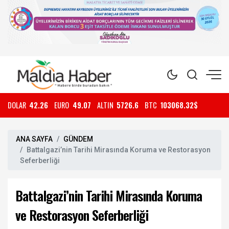
DOLAR
42.26
EURO
49.07
ALTIN
5726.6
BTC
103068.32$
ANA SAYFA
GÜNDEM
Battalgazi’nin Tarihi Mirasında Koruma ve Restorasyon
Seferberliği
Battalgazi’nin Tarihi Mirasında Koruma
ve Restorasyon Seferberliği