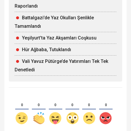
Raporlandı
Battalgazi’de Yaz Okulları Şenlikle
Tamamlandı
Yeşilyurt’ta Yaz Akşamları Coşkusu
Hür Ağbaba, Tutuklandı
Vali Yavuz Pütürge’de Yatırımları Tek Tek
Denetledi
0
0
0
0
0
0