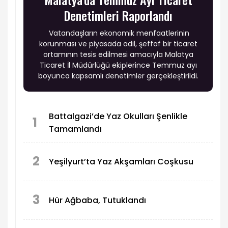
Denetimleri Raporlandı
Vatandaşların ekonomik menfaatlerinin
korunması ve piyasada adil, şeffaf bir ticaret
ortamının tesis edilmesi amacıyla Malatya
Ticaret İl Müdürlüğü ekiplerince Temmuz ayı
boyunca kapsamlı denetimler gerçekleştirildi.
Battalgazi’de Yaz Okulları Şenlikle
1
Tamamlandı
2
Yeşilyurt’ta Yaz Akşamları Coşkusu
3
Hür Ağbaba, Tutuklandı