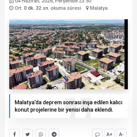
04 Haziran, 2026, Perşembe 23:50
Ort.
0 dk. 32 sn.
okuma süresi
Malatya
Malatya’da deprem sonrası inşa edilen kalıcı
konut projelerine bir yenisi daha eklendi.
A+
A-