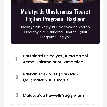
Malatya’da Uluslararası Ticaret
Elçileri Programı” Başlıyor
Malatya’nın Yeşilyurt Belediyesi’ne Verilen
Önergeyle: “Uluslararası Ticaret Elçileri
Programı” Başlıyor.
Battalgazi Belediyesi, Kırsalda Yol
1
Açma Çalışmalarını Tamamladı
Başkan Taşkın, İstişare Odaklı
2
Çalışmalar Yürütüyoruz
3
Malatya’da Kuvvetli Yağış Alarmı!