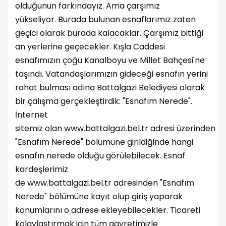
olduğunun farkındayız. Ama çarşımız
yükseliyor. Burada bulunan esnaflarımız zaten
geçici olarak burada kalacaklar. Çarşımız bittiği
an yerlerine geçecekler. Kışla Caddesi
esnafımızın çoğu Kanalboyu ve Millet Bahçesi'ne
taşındı. Vatandaşlarımızın gideceği esnafın yerini
rahat bulması adına Battalgazi Belediyesi olarak
bir çalışma gerçekleştirdik: "Esnafım Nerede".
İnternet
sitemiz olan
www.battalgazi.bel.tr
adresi üzerinden
"Esnafım Nerede" bölümüne girildiğinde hangi
esnafın nerede olduğu görülebilecek. Esnaf
kardeşlerimiz
de
www.battalgazi.bel.tr
adresinden "Esnafım
Nerede" bölümüne kayıt olup giriş yaparak
konumlarını o adrese ekleyebilecekler. Ticareti
kolaylaştırmak için tüm gayretimizle