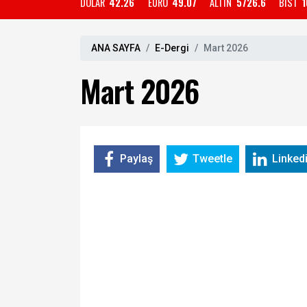
DOLAR
42.26
EURO
49.07
ALTIN
5726.6
BIST
1
ANA SAYFA
E-Dergi
Mart 2026
Mart 2026
Paylaş
Tweetle
Linked