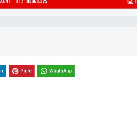
0.641
BTC
103068.32$
in
Pinle
WhatsApp