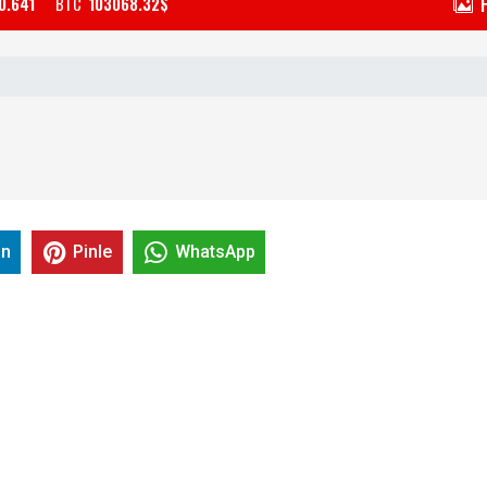
0.641
BTC
103068.32$
in
Pinle
WhatsApp