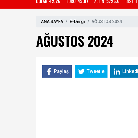
DOLAR
42.26
EURO
49.07
ALTIN
5726.6
BIST
1
ANA SAYFA
E-Dergi
AĞUSTOS 2024
AĞUSTOS 2024
Paylaş
Tweetle
Linked