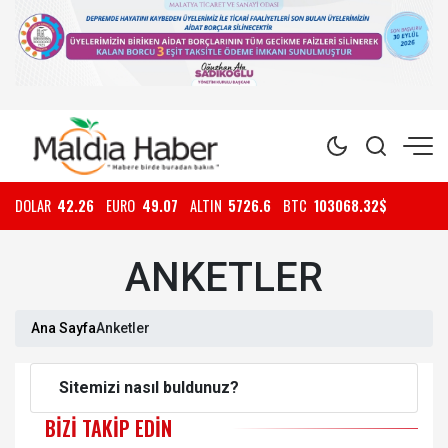
DOLAR
42.26
EURO
49.07
ALTIN
5726.6
BTC
103068.32$
ANKETLER
Ana Sayfa
Anketler
Sitemizi nasıl buldunuz?
BIZI TAKIP EDIN