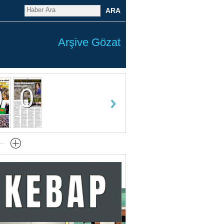
ARA
Arşive Gözat
0
0
0
0
0
0
0
0